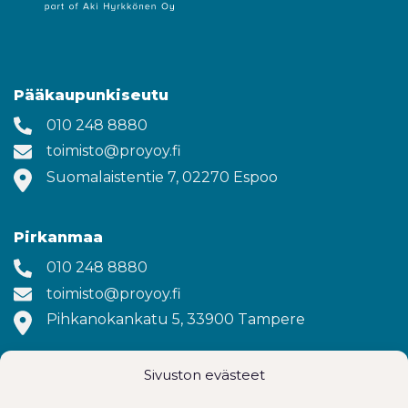
Pääkaupunkiseutu
010 248 8880
toimisto@proyoy.fi
Suomalaistentie 7, 02270 Espoo
Pirkanmaa
010 248 8880
toimisto@proyoy.fi
Pihkanokankatu 5, 33900 Tampere
Sivuston evästeet