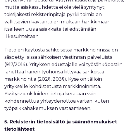
mutta asiakassuhdetta ei ole vielä syntynyt;
toissijaisesti rekisterinpitäjä pyrkii toimialan
vallitsevien käytäntöjen mukaan hankkimaan
itselleen uusia asiakkaita tai edistämään
liikesuhteitaan.
Tietojen käytöstä sähköisessä markkinoinnissa on
säädetty laissa sähköisen viestinnän palveluista
(917/2014). Yrityksen edustajalle voi työsähköpostiin
lähettää hänen työhönsä liittyvää sähköistä
markkinointia (202§, 203§). Kyse on tällöin
yritykselle kohdistetusta markkinoinnista.
Yksityishenkilöiden tietoja kerätään vain
kohdennettua yhteydenottoa varten, kuten
työpaikkahakemuksen vastaamiseen.
5. Rekisterin tietosisältö ja säännönmukaiset
tietolähteet