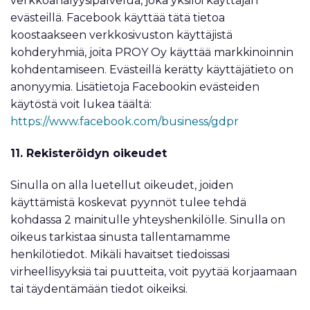
verkkoanalyysipalvelua, joka yksilöi käyttäjän
evästeillä. Facebook käyttää tätä tietoa
koostaakseen verkkosivuston käyttäjistä
kohderyhmiä, joita PROY Oy käyttää markkinoinnin
kohdentamiseen. Evästeillä kerätty käyttäjätieto on
anonyymia. Lisätietoja Facebookin evästeiden
käytöstä voit lukea täältä:
https://www.facebook.com/business/gdpr
11. Rekisteröidyn oikeudet
Sinulla on alla luetellut oikeudet, joiden
käyttämistä koskevat pyynnöt tulee tehdä
kohdassa 2 mainitulle yhteyshenkilölle. Sinulla on
oikeus tarkistaa sinusta tallentamamme
henkilötiedot. Mikäli havaitset tiedoissasi
virheellisyyksiä tai puutteita, voit pyytää korjaamaan
tai täydentämään tiedot oikeiksi.