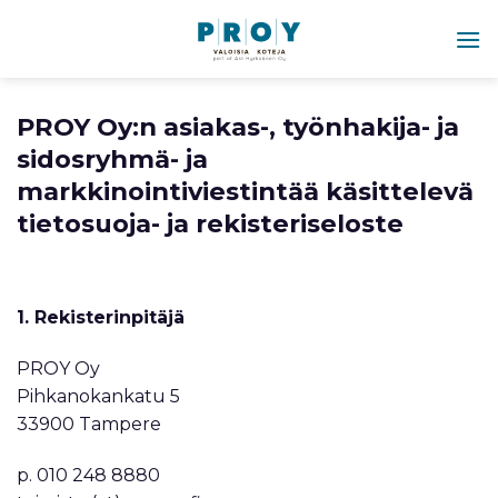
Skip
to
content
PROY Oy:n asiakas-, työnhakija- ja
sidosryhmä- ja
markkinointiviestintää käsittelevä
tietosuoja- ja rekisteriseloste
1. Rekisterinpitäjä
PROY Oy
Pihkanokankatu 5
33900 Tampere
p. 010 248 8880