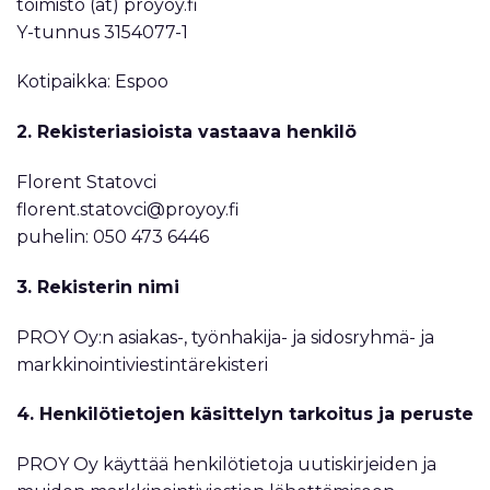
toimisto (at) proyoy.fi
Y-tunnus 3154077-1
Kotipaikka: Espoo
2. Rekisteriasioista vastaava henkilö
Florent Statovci
florent.statovci@proyoy.fi
puhelin: 050 473 6446
3. Rekisterin nimi
PROY Oy:n asiakas-, työnhakija- ja sidosryhmä- ja
markkinointiviestintärekisteri
4. Henkilötietojen käsittelyn tarkoitus ja peruste
PROY Oy käyttää henkilötietoja uutiskirjeiden ja