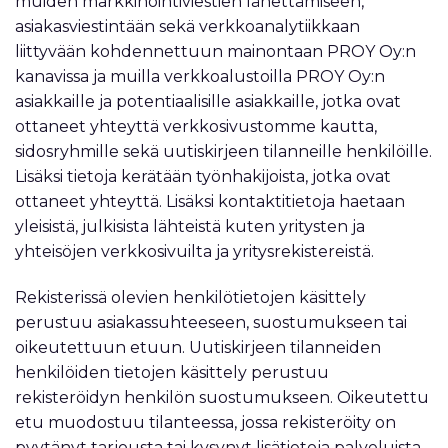
muiden markkinointiviestien lähettämiseen,
asiakasviestintään sekä verkkoanalytiikkaan
liittyvään kohdennettuun mainontaan PROY Oy:n
kanavissa ja muilla verkkoalustoilla PROY Oy:n
asiakkaille ja potentiaalisille asiakkaille, jotka ovat
ottaneet yhteyttä verkkosivustomme kautta,
sidosryhmille sekä uutiskirjeen tilanneille henkilöille.
Lisäksi tietoja kerätään työnhakijoista, jotka ovat
ottaneet yhteyttä. Lisäksi kontaktitietoja haetaan
yleisistä, julkisista lähteistä kuten yritysten ja
yhteisöjen verkkosivuilta ja yritysrekistereistä.
Rekisterissä olevien henkilötietojen käsittely
perustuu asiakassuhteeseen, suostumukseen tai
oikeutettuun etuun. Uutiskirjeen tilanneiden
henkilöiden tietojen käsittely perustuu
rekisteröidyn henkilön suostumukseen. Oikeutettu
etu muodostuu tilanteessa, jossa rekisteröity on
pyytänyt tarjousta tai kysynyt lisätietoja palveluista,