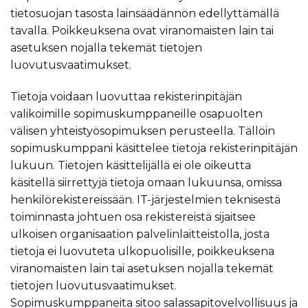
tietosuojan tasosta lainsäädännön edellyttämällä
tavalla. Poikkeuksena ovat viranomaisten lain tai
asetuksen nojalla tekemät tietojen
luovutusvaatimukset.
Tietoja voidaan luovuttaa rekisterinpitäjän
valikoimille sopimuskumppaneille osapuolten
välisen yhteistyösopimuksen perusteella. Tällöin
sopimuskumppani käsittelee tietoja rekisterinpitäjän
lukuun. Tietojen käsittelijällä ei ole oikeutta
käsitellä siirrettyjä tietoja omaan lukuunsa, omissa
henkilörekistereissään. IT-järjestelmien teknisestä
toiminnasta johtuen osa rekistereistä sijaitsee
ulkoisen organisaation palvelinlaitteistolla, josta
tietoja ei luovuteta ulkopuolisille, poikkeuksena
viranomaisten lain tai asetuksen nojalla tekemät
tietojen luovutusvaatimukset.
Sopimuskumppaneita sitoo salassapitovelvollisuus ja