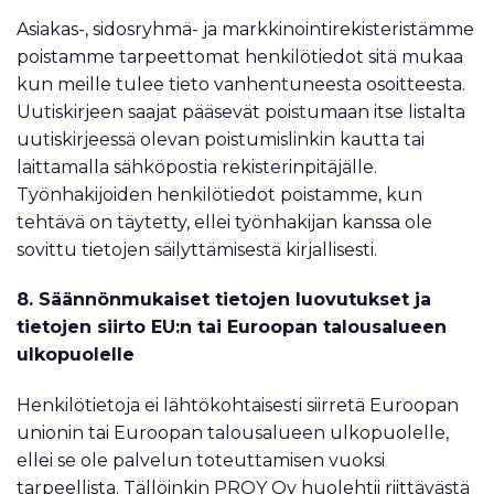
Asiakas-, sidosryhmä- ja markkinointirekisteristämme
poistamme tarpeettomat henkilötiedot sitä mukaa
kun meille tulee tieto vanhentuneesta osoitteesta.
Uutiskirjeen saajat pääsevät poistumaan itse listalta
uutiskirjeessä olevan poistumislinkin kautta tai
laittamalla sähköpostia rekisterinpitäjälle.
Työnhakijoiden henkilötiedot poistamme, kun
tehtävä on täytetty, ellei työnhakijan kanssa ole
sovittu tietojen säilyttämisestä kirjallisesti.
8. Säännönmukaiset tietojen luovutukset ja
tietojen siirto EU:n tai Euroopan talousalueen
ulkopuolelle
Henkilötietoja ei lähtökohtaisesti siirretä Euroopan
unionin tai Euroopan talousalueen ulkopuolelle,
ellei se ole palvelun toteuttamisen vuoksi
tarpeellista. Tällöinkin PROY Oy huolehtii riittävästä