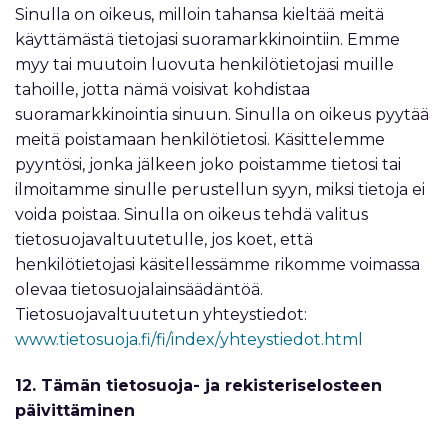
Sinulla on oikeus, milloin tahansa kieltää meitä
käyttämästä tietojasi suoramarkkinointiin. Emme
myy tai muutoin luovuta henkilötietojasi muille
tahoille, jotta nämä voisivat kohdistaa
suoramarkkinointia sinuun. Sinulla on oikeus pyytää
meitä poistamaan henkilötietosi. Käsittelemme
pyyntösi, jonka jälkeen joko poistamme tietosi tai
ilmoitamme sinulle perustellun syyn, miksi tietoja ei
voida poistaa. Sinulla on oikeus tehdä valitus
tietosuojavaltuutetulle, jos koet, että
henkilötietojasi käsitellessämme rikomme voimassa
olevaa tietosuojalainsäädäntöä.
Tietosuojavaltuutetun yhteystiedot:
www.tietosuoja.fi/fi/index/yhteystiedot.html
12. Tämän tietosuoja- ja rekisteriselosteen
päivittäminen