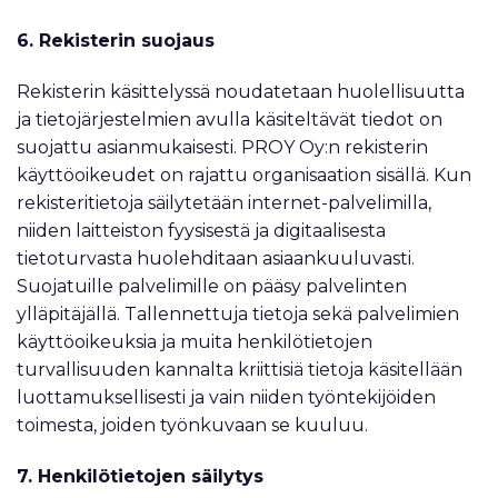
6. Rekisterin suojaus
Rekisterin käsittelyssä noudatetaan huolellisuutta
ja tietojärjestelmien avulla käsiteltävät tiedot on
suojattu asianmukaisesti. PROY Oy:n rekisterin
käyttöoikeudet on rajattu organisaation sisällä. Kun
rekisteritietoja säilytetään internet-palvelimilla,
niiden laitteiston fyysisestä ja digitaalisesta
tietoturvasta huolehditaan asiaankuuluvasti.
Suojatuille palvelimille on pääsy palvelinten
ylläpitäjällä. Tallennettuja tietoja sekä palvelimien
käyttöoikeuksia ja muita henkilötietojen
turvallisuuden kannalta kriittisiä tietoja käsitellään
luottamuksellisesti ja vain niiden työntekijöiden
toimesta, joiden työnkuvaan se kuuluu.
7. Henkilötietojen säilytys