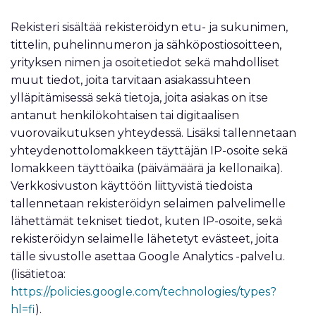
Rekisteri sisältää rekisteröidyn etu- ja sukunimen,
tittelin, puhelinnumeron ja sähköpostiosoitteen,
yrityksen nimen ja osoitetiedot sekä mahdolliset
muut tiedot, joita tarvitaan asiakassuhteen
ylläpitämisessä sekä tietoja, joita asiakas on itse
antanut henkilökohtaisen tai digitaalisen
vuorovaikutuksen yhteydessä. Lisäksi tallennetaan
yhteydenottolomakkeen täyttäjän IP-osoite sekä
lomakkeen täyttöaika (päivämäärä ja kellonaika).
Verkkosivuston käyttöön liittyvistä tiedoista
tallennetaan rekisteröidyn selaimen palvelimelle
lähettämät tekniset tiedot, kuten IP-osoite, sekä
rekisteröidyn selaimelle lähetetyt evästeet, joita
tälle sivustolle asettaa Google Analytics -palvelu.
(lisätietoa:
https://policies.google.com/technologies/types?
hl=fi
).