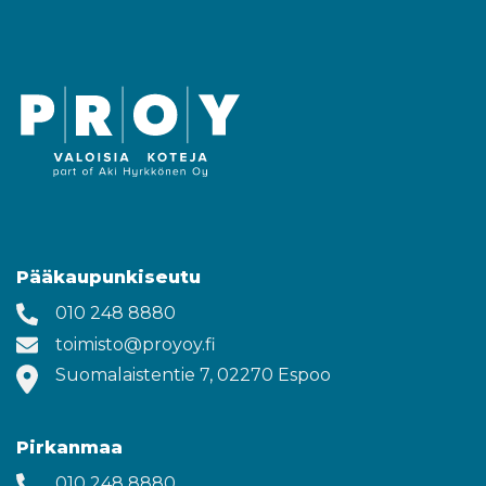
Pääkaupunkiseutu
010 248 8880
toimisto@proyoy.fi
Suomalaistentie 7, 02270 Espoo
Pirkanmaa
010 248 8880