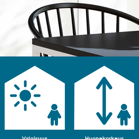
Valoisuus
Huonekorkeus