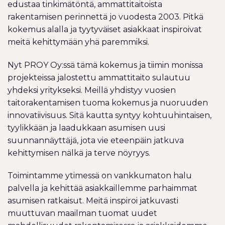
edustaa tinkimätöntä, ammattitaitoista
rakentamisen perinnettä jo vuodesta 2003. Pitkä
kokemus alalla ja tyytyväiset asiakkaat inspiroivat
meitä kehittymään yhä paremmiksi.
Nyt PROY Oy:ssä tämä kokemus ja tiimin monissa
projekteissa jalostettu ammattitaito sulautuu
yhdeksi yritykseksi. Meillä yhdistyy vuosien
taitorakentamisen tuoma kokemus ja nuoruuden
innovatiivisuus. Sitä kautta syntyy kohtuuhintaisen,
tyylikkään ja laadukkaan asumisen uusi
suunnannäyttäjä, jota vie eteenpäin jatkuva
kehittymisen nälkä ja terve nöyryys.
Toimintamme ytimessä on vankkumaton halu
palvella ja kehittää asiakkaillemme parhaimmat
asumisen ratkaisut. Meitä inspiroi jatkuvasti
muuttuvan maailman tuomat uudet