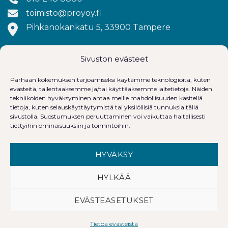
toimisto@proyoy.fi
Pihkanokankatu 5, 33900 Tampere
Sivuston evästeet
Parhaan kokemuksen tarjoamiseksi käytämme teknologioita, kuten
evästeitä, tallentaaksemme ja/tai käyttääksemme laitetietoja. Näiden
tekniikoiden hyväksyminen antaa meille mahdollisuuden käsitellä
tietoja, kuten selauskäyttäytymistä tai yksilöllisiä tunnuksia tällä
sivustolla. Suostumuksen peruuttaminen voi vaikuttaa haitallisesti
tiettyihin ominaisuuksiin ja toimintoihin.
HYVÄKSY
HYLKÄÄ
EVÄSTEASETUKSET
Tietosuojaseloste
Tietoa evästeistä